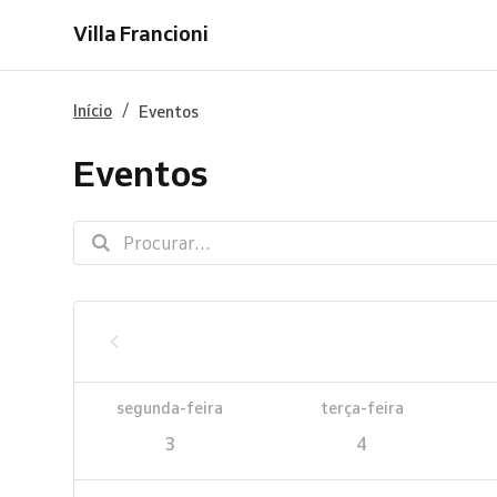
Villa Francioni
/
Início
Eventos
Eventos
segunda-feira
terça-feira
3
4